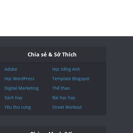
Chia sẻ & Sở Thích
Adobe
Học tiếng Anh
Học WordPress
Template Blogspot
Digital Marketing
Thể thao
Sách hay
Bài học hay
Yêu thú cưng
Street Workout