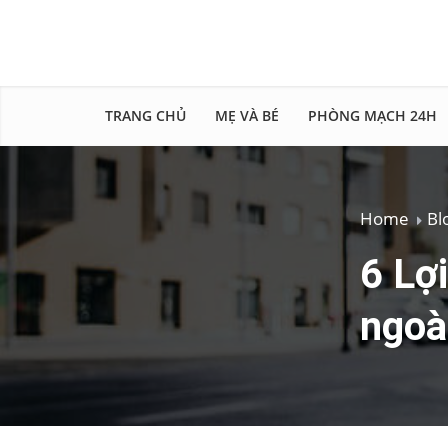
TRANG CHỦ
MẸ VÀ BÉ
PHÒNG MẠCH 24H
Home
Bl
6 Lợi
ngoài